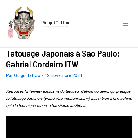
Aller
au
contenu
Guigui Tattoo
Tatouage Japonais irezumi Paris
Main
Men
Tatouage Japonais à São Paulo:
Gabriel Cordeiro ITW
Par
Guigui tattoo
/
12 novembre 2024
Retrouvez l’interview exclusive du tatoueur Gabriel cordeiro, qui pratique
le tatouage Japonais (wabori/horimono/irezumi) aussi bien à la machine
qu’à la technique tebori, à São Paulo au Brésil: