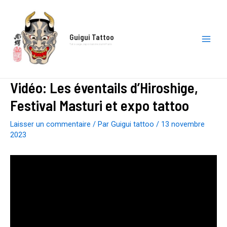
Aller
au
contenu
Guigui Tattoo
Tatouage Japonais irezumi Paris
Main
Men
Vidéo: Les éventails d’Hiroshige,
Festival Masturi et expo tattoo
Laisser un commentaire
/ Par
Guigui tattoo
/
13 novembre
2023