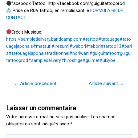
facebook Tattoo: http://facebook.com/guiguitattooprod
Prise de RDV tattoo, en remplissant le
FORMULAIRE DE
CONTACT
Crédit Musique:
https://sampledelivery.bandcamp.com
#tattoo
#tatouage
#tato
uagejaponais
#matsuri
#irezumi
#wabori
#tebori
#tattoo13
#pari
s
#tatouagejaponaistraditionnel
#horiwani
#guiguitattoo
#guigui
tattooprod
#sampledelivery
#hiroshige
#guimet
#ukiyoe
Navigation
←
Article précédent
Article suivant
→
de
l’article
Laisser un commentaire
Votre adresse e-mail ne sera pas publiée.
Les champs
obligatoires sont indiqués avec
*
Écrivez