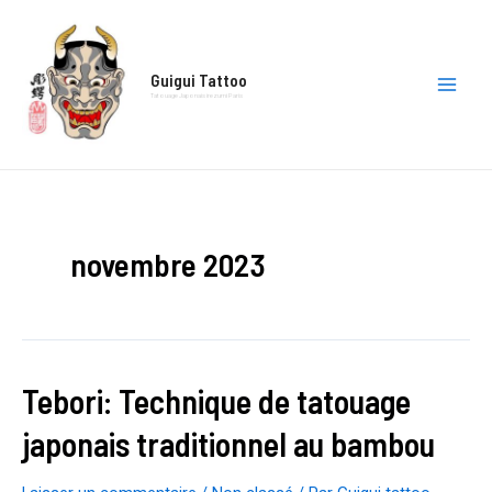
Aller
au
contenu
Guigui Tattoo
Tatouage Japonais irezumi Paris
Main
Men
novembre 2023
Tebori: Technique de tatouage
japonais traditionnel au bambou