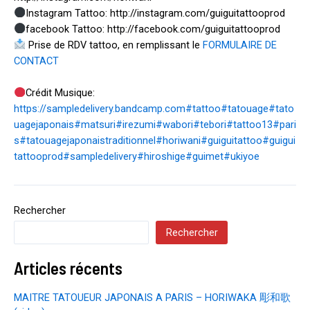
Instagram Tattoo: http://instagram.com/guiguitattooprod
facebook Tattoo: http://facebook.com/guiguitattooprod
Prise de RDV tattoo, en remplissant le
FORMULAIRE DE
CONTACT
Crédit Musique:
https://sampledelivery.bandcamp.com
#tattoo
#tatouage
#tato
uagejaponais
#matsuri
#irezumi
#wabori
#tebori
#tattoo13
#pari
s
#tatouagejaponaistraditionnel
#horiwani
#guiguitattoo
#guigui
tattooprod
#sampledelivery
#hiroshige
#guimet
#ukiyoe
Rechercher
Rechercher
Articles récents
MAITRE TATOUEUR JAPONAIS A PARIS – HORIWAKA 彫和歌